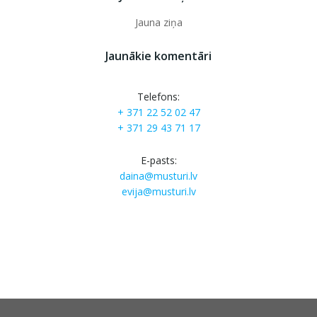
Jauna ziņa
Jaunākie komentāri
Telefons:
+ 371 22 52 02 47
+ 371 29 43 71 17
E-pasts:
daina@musturi.lv
evija@musturi.lv