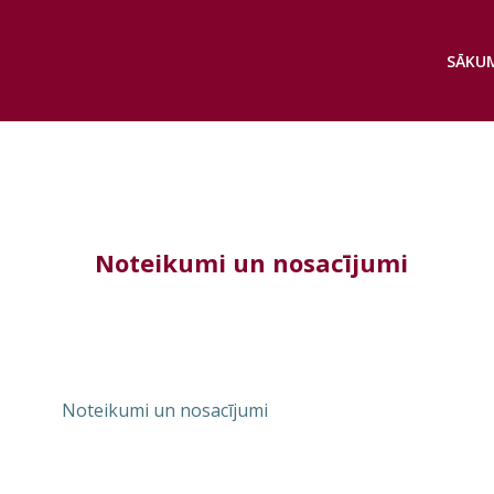
Skip
to
SĀKU
content
Noteikumi un nosacījumi
Noteikumi un nosacījumi