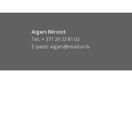
Aigars Bērziņš
Tel.: + 371 29 22 81 02
E-pasts:
aigars@musturi.lv