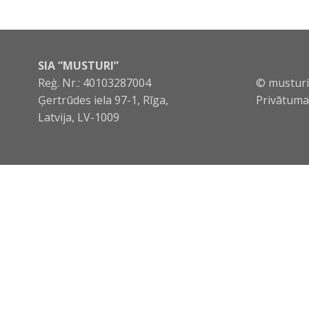
SIA ”MUSTURI”
Reģ. Nr.: 40103287004
© musturi.
Ģertrūdes iela 97-1, Rīga,
Privātuma 
Latvija, LV-1009