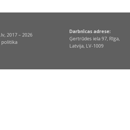
Darbnīcas adrese:
lv, 2017 – 2026
Ģertrūdes iela 97, Rīga,
politika
Latvija, LV-1009