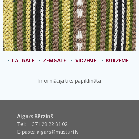
LATGALE
ZEMGALE
VIDZEME
KURZEME
Informācija tiks papildināta.
Aigars Bērziņš
Tel.: + 371 29 22 81 02
E-pasts:
aigars@musturi.lv