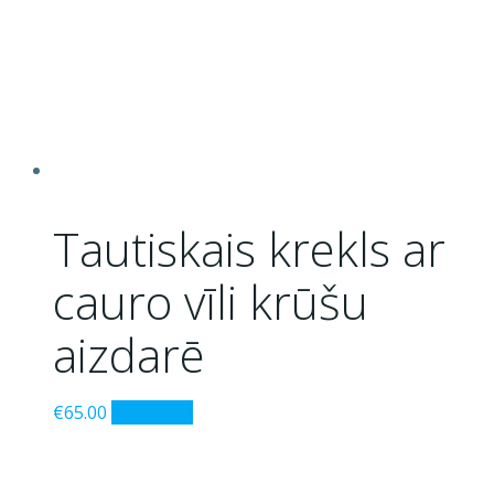
Tautiskais krekls ar
cauro vīli krūšu
aizdarē
This
€
65.00
Izvēlieties
product
has
multiple