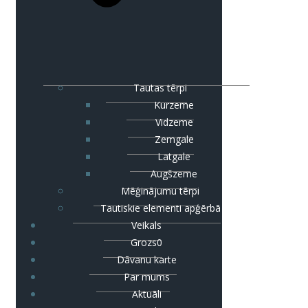
Tautas tērpi
Kurzeme
Vidzeme
Zemgale
Latgale
Augšzeme
Mēģinājumu tērpi
Tautiskie elementi apģērbā
Veikals
Grozs
0
Dāvanu karte
Par mums
Aktuāli