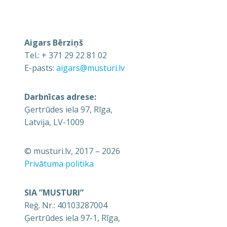
Aigars Bērziņš
Tel.: + 371 29 22 81 02
E-pasts:
aigars@musturi.lv
Darbnīcas adrese:
Ģertrūdes iela 97, Rīga,
Latvija, LV-1009
© musturi.lv, 2017 – 2026
Privātuma politika
SIA ”MUSTURI”
Reģ. Nr.: 40103287004
Ģertrūdes iela 97-1, Rīga,