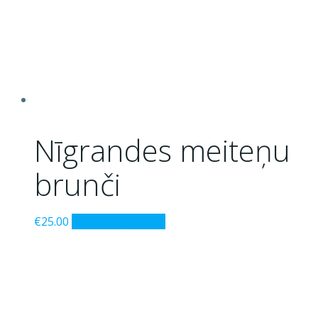
Nīgrandes meiteņu
brunči
€
25.00
Pievienot grozam