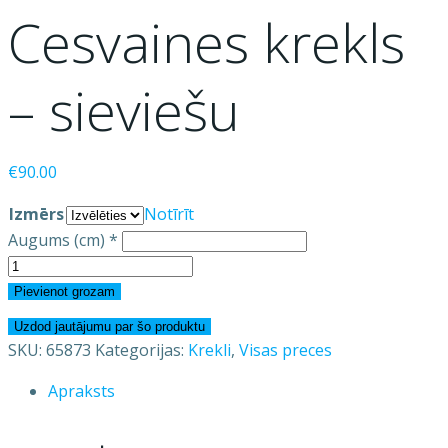
Cesvaines krekls
– sieviešu
€
90.00
Izmērs
Notīrīt
Augums (cm)
*
Cesvaines
krekls
Pievienot grozam
-
Uzdod jautājumu par šo produktu
sieviešu
SKU:
65873
Kategorijas:
Krekli
,
Visas preces
daudzums
Apraksts