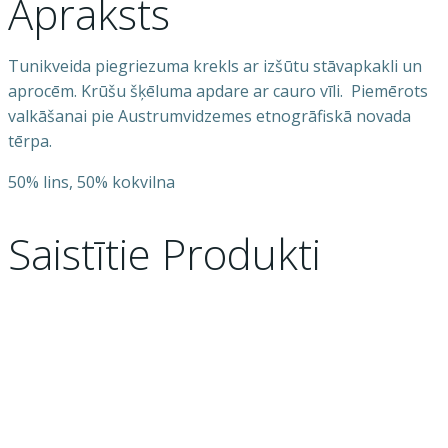
Apraksts
Tunikveida piegriezuma krekls ar izšūtu stāvapkakli un
aprocēm. Krūšu šķēluma apdare ar cauro vīli. Piemērots
valkāšanai pie Austrumvidzemes etnogrāfiskā novada
tērpa.
50% lins, 50% kokvilna
Saistītie Produkti