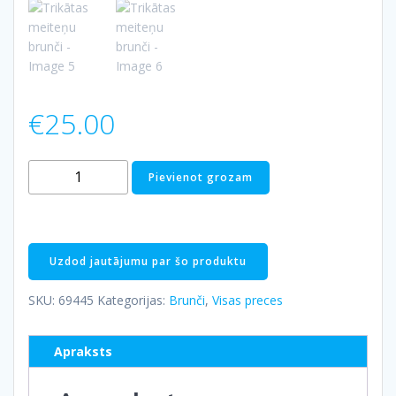
€
25.00
Trikātas
Pievienot grozam
meiteņu
brunči
daudzums
Uzdod jautājumu par šo produktu
SKU:
69445
Kategorijas:
Brunči
,
Visas preces
Apraksts