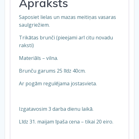
Apraksts
Saposiet lielas un mazas meitiņas vasaras
saulgriežiem.
Trikātas brunči (pieejami arī citu novadu
raksti)
Materiāls – vilna.
Brunču garums 25 līdz 40cm.
Ar pogām regulējama jostasvieta.
Izgatavosim 3 darba dienu laikā.
Līdz 31. maijam īpaša cena – tikai 20 eiro.