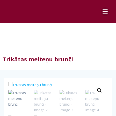
Skip
to
content
Trikātas meiteņu brunči