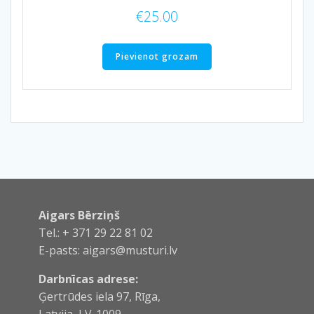
€
25.00
Pievienot grozam
Aigars Bērziņš
Tel.: + 371 29 22 81 02
E-pasts:
aigars@musturi.lv
Darbnīcas adrese:
Ģertrūdes iela 97, Rīga,