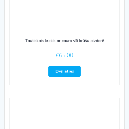
Tautiskais krekls ar cauro vīli krūšu aizdarē
€
65.00
This
product
Izvēlieties
has
multiple
variants.
The
options
may
be
chosen
on