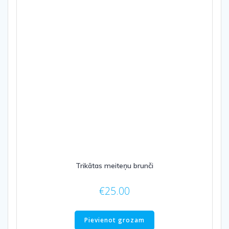
options
may
be
chosen
on
the
product
page
Trikātas meiteņu brunči
€
25.00
Pievienot grozam