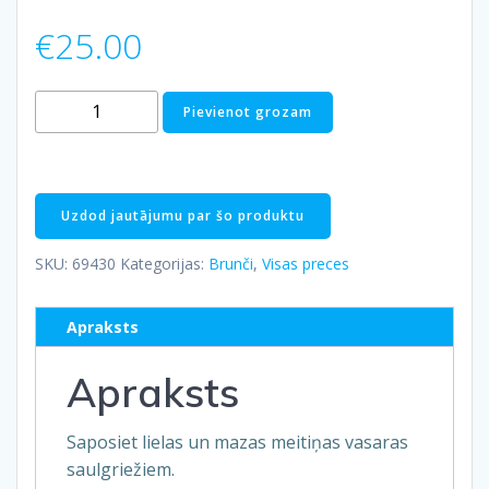
€
25.00
Virānes
Pievienot grozam
meiteņu
brunči
daudzums
Uzdod jautājumu par šo produktu
SKU:
69430
Kategorijas:
Brunči
,
Visas preces
Apraksts
Apraksts
Saposiet lielas un mazas meitiņas vasaras
saulgriežiem.