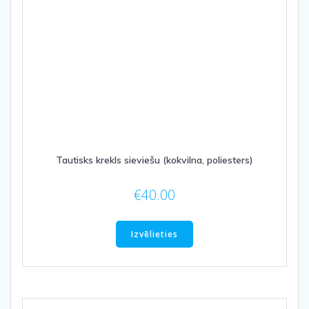
the
product
page
Tautisks krekls sieviešu (kokvilna, poliesters)
€
40.00
This
product
Izvēlieties
has
multiple
variants.
The