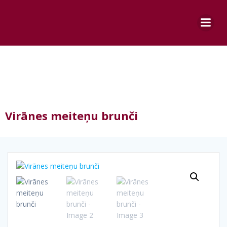
Skip
to
content
Virānes meiteņu brunči