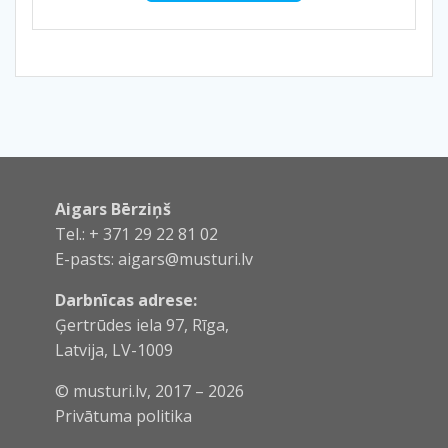
Aigars Bērziņš
Tel.: + 371 29 22 81 02
E-pasts:
aigars@musturi.lv
Darbnīcas adrese:
Ģertrūdes iela 97, Rīga,
Latvija, LV-1009
© musturi.lv, 2017 – 2026
Privātuma politika