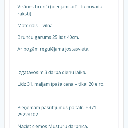
Virānes brunči (pieejami arī citu novadu
raksti)
Materiāls – vilna.
Brunču garums 25 līdz 40cm.
Ar pogām regulējama jostasvieta.
Izgatavosim 3 darba dienu laikā.
Līdz 31. maijam īpaša cena – tikai 20 eiro.
Pieņemam pasūtījumus pa tālr.. +371
29228102.
Nāciet ciemos Musturu darbnīcā,