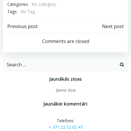
Categories:
No Category
Tags:
No Tag
Post
Post
Previous post
Next post
navigation
navigation
Comments are closed
Search
for:
Jaunākās ziņas
Jauna ziņa
Jaunākie komentāri
Telefons:
+ 371 22 52 02 47