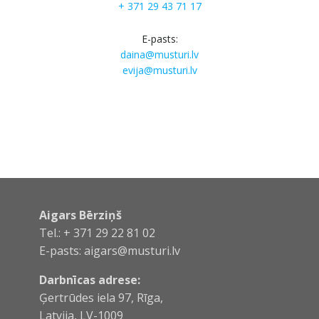
+ 371 29 43 71 17
E-pasts:
daina@musturi.lv
evija@musturi.lv
Aigars Bērziņš
Tel.: + 371 29 22 81 02
E-pasts:
aigars@musturi.lv
Darbnīcas adrese:
Ģertrūdes iela 97, Rīga,
Latvija, LV-1009