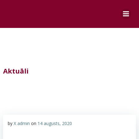
Skip
to
content
Aktuāli
by
X admin
on
14 augusts, 2020