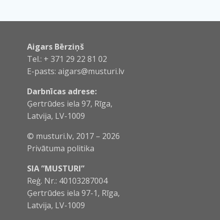
Aigars Bērziņš
Tel.: + 371 29 22 81 02
E-pasts:
aigars@musturi.lv
Darbnīcas adrese:
Ģertrūdes iela 97, Rīga,
Latvija, LV-1009
© musturi.lv, 2017 – 2026
Privātuma politika
SIA ”MUSTURI”
Reģ. Nr.: 40103287004
Ģertrūdes iela 97-1, Rīga,
Latvija, LV-1009