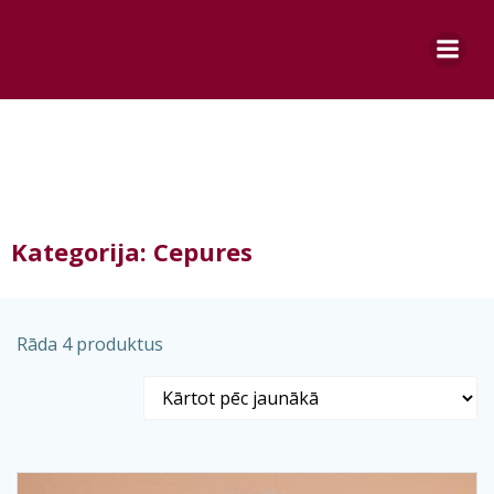
Skip
to
content
Kategorija: Cepures
Sorted
Rāda 4 produktus
by
latest