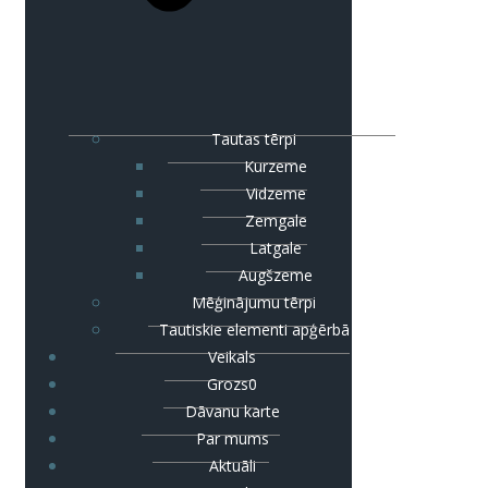
Tautas tērpi
Kurzeme
Vidzeme
Zemgale
Latgale
Augšzeme
Mēģinājumu tērpi
Tautiskie elementi apģērbā
Veikals
Grozs
0
Dāvanu karte
Par mums
Aktuāli