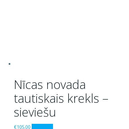
variants.
The
options
may
be
chosen
on
the
product
page
Nīcas novada
tautiskais krekls –
sieviešu
This
€
105.00
Izvēlieties