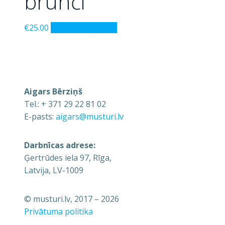
brunči
€
25.00
Pievienot grozam
Aigars Bērziņš
Tel.: + 371 29 22 81 02
E-pasts:
aigars@musturi.lv
Darbnīcas adrese:
Ģertrūdes iela 97, Rīga,
Latvija, LV-1009
© musturi.lv, 2017 – 2026
Privātuma politika