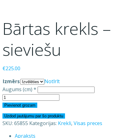
Bārtas krekls –
sieviešu
€
225.00
Izmērs
Notīrīt
Augums (cm)
*
Bārtas
krekls
Pievienot grozam
-
Uzdod jautājumu par šo produktu
sieviešu
SKU:
65855
Kategorijas:
Krekli
,
Visas preces
daudzums
Apraksts